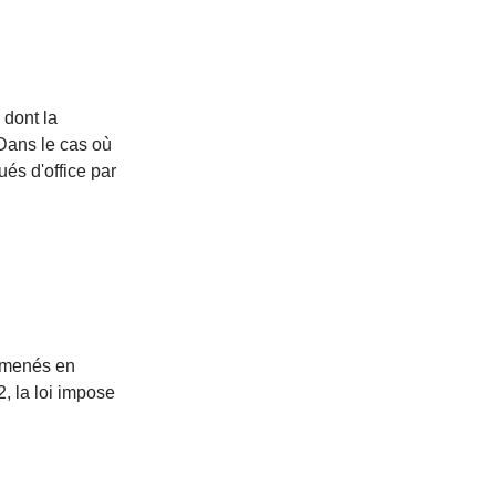
 dont la
Dans le cas où
ués d'office par
 amenés en
, la loi impose