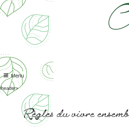
Menu
/header>
Règles du vivre ensemb