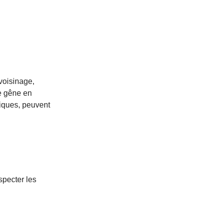
 voisinage,
ne gêne en
niques, peuvent
specter les