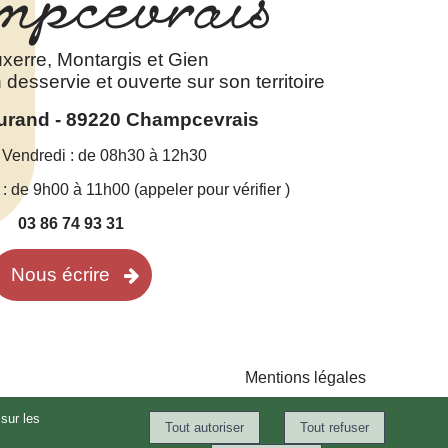
mpcevrais
xerre, Montargis et Gien
esservie et ouverte sur son territoire
Durand - 89220 Champcevrais
 Vendredi : de 08h30 à 12h30
 de 9h00 à 11h00 (appeler pour vérifier )
03 86 74 93 31
Nous écrire
Mentions légales
é par WebSee
-
Conditions Générales d'Utilisation
-
Gérer les cookies
sur les