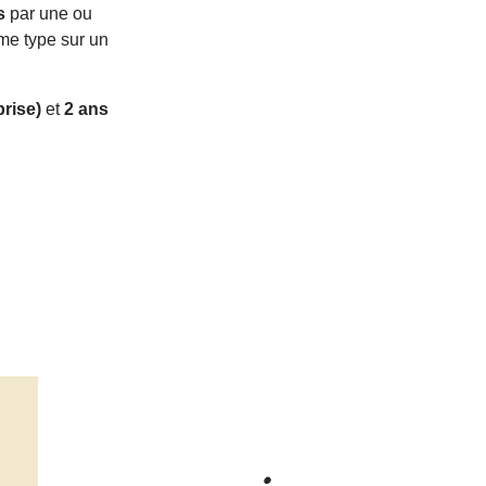
ts
par une ou
me type sur un
rise)
et
2 ans