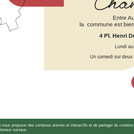
Cha
Entre Au
la commune est bien d
4 Pl. Henri 
Lundi au
Un samedi sur deux :
ergement du site Internet réalisé par Net15
-
Site administrable CMS propuls
de vous proposer des contenus animés et interactifs et de partager du contenu 
éseaux sociaux.